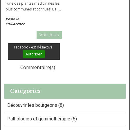
l'une des plantes médicinales les
plus communes et connues. Belle
lamiacée originaire du bassin
Posté le
méditerranéen dont elle apprécie
19/04/2022
les terres rudes et le climat sec,
les premières traces de sa...
Voir plus
Facebook est désactivé.
Autoriser
Commentaire(s)
Catégories
Découvrir les bourgeons (8)
Pathologies et gemmothérapie (5)