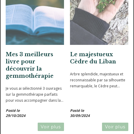
Mes 3 meilleurs
Le majestueux
livre pour
Cèdre du Liban
découvrir la
Arbre splendide, majestueux et
gemmothérapie
reconnaissable par sa silhouette
remarquable, le Cèdre peut
Je vous ai sélectionné 3 ouvrages
atteindre 40 mètres de haut et
sur la gemmothérapie parfaits
vivre jusqu'à 3000 ans. On le
pour vous accompagner dans la
trouve à l'état naturel dans
rencontre avec cette médecine
quelques stations des monts du
Posté le
Posté le
des bourgeons.
29/10/2024
30/09/2024
Liban (la...
Voir plus
Voir plus