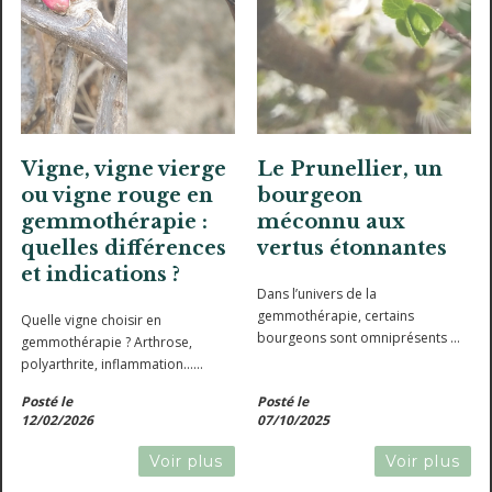
Vigne, vigne vierge
Le Prunellier, un
ou vigne rouge en
bourgeon
gemmothérapie :
méconnu aux
quelles différences
vertus étonnantes
et indications ?
Dans l’univers de la
gemmothérapie, certains
Quelle vigne choisir en
bourgeons sont omniprésents —
gemmothérapie ? Arthrose,
cassis, figuier, bouleau… — et
polyarthrite, inflammation…
d’autres restent dans l’ombre.Le
Découvrez les différences et
Posté le
Posté le
Prunellier (Prunus spinosa) fait
indications précises.
12/02/2026
07/10/2025
partie de ces...
Voir plus
Voir plus