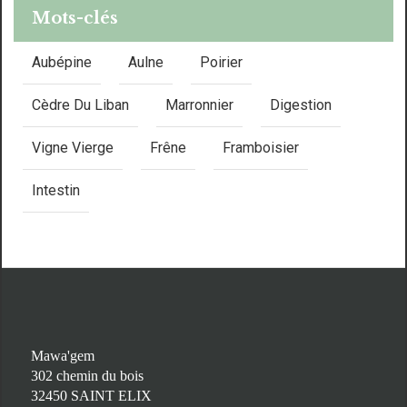
Mots-clés
Aubépine
Aulne
Poirier
Cèdre Du Liban
Marronnier
Digestion
Vigne Vierge
Frêne
Framboisier
Intestin
Mawa'gem
302 chemin du bois
32450 SAINT ELIX