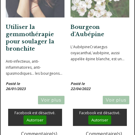
Utiliser la
Bourgeon
gemmothérapie
d'Aubépine
pour soulager la
L'AubépineCrataegus
bronchite
oxyacanthaL'aubépine, aussi
appelée épine blanche, est un
Anti-infectieux, anti-
arbuste épineux à l'abondante
inflammatoires, anti-
floraison blanche. Friande de
spasmodiques... les bourgeons
lumière, elle colonise les espaces
sont pleins de ressources pour
ouverts, et présente une
Posté le
Posté le
soutenir l'organisme en cas de
26/01/2023
22/04/2022
remarquable...
bronchite.
Voir plus
Voir plus
Facebook est désactivé.
Facebook est désactivé.
Autoriser
Autoriser
Commentaire(s)
Commentaire(s)