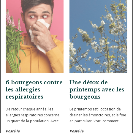
6 bourgeons contre
Une détox de
les allergies
printemps avec les
respiratoires
bourgeons
De retour chaque année, les
Le printemps est l'occasion de
allergies respiratoires concerne
drainer les émonctoires, et le foie
un quart de la population. Avec
en particulier. Voici comment
leurs propriétés anti-
procéder pour réussir cette cure.
Posté le
Posté le
inflammatoires et régulatrices de