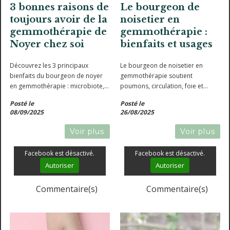
3 bonnes raisons de
Le bourgeon de
toujours avoir de la
noisetier en
gemmothérapie de
gemmothérapie :
Noyer chez soi
bienfaits et usages
Découvrez les 3 principaux
Le bourgeon de noisetier en
bienfaits du bourgeon de noyer
gemmothérapie soutient
en gemmothérapie : microbiote,
poumons, circulation, foie et
émotions, inflammations (et
système nerveux, pour un
Posté le
Posté le
quelques autres vertus).
équilibre naturel complet.
08/09/2025
26/08/2025
Voir plus
Voir plus
Facebook est désactivé.
Facebook est désactivé.
Autoriser
Autoriser
Commentaire(s)
Commentaire(s)