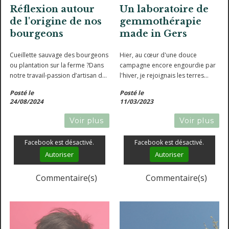
Réflexion autour
Un laboratoire de
de l'origine de nos
gemmothérapie
bourgeons
made in Gers
Cueillette sauvage des bourgeons
Hier, au cœur d'une douce
ou plantation sur la ferme ?Dans
campagne encore engourdie par
notre travail-passion d’artisan de
l'hiver, je rejoignais les terres
la gemmothérapie, une étape
pleines de promesses de la ferme
Posté le
Posté le
centrale et déterminante est bien
des Mawagits.Ici, les mains et les
24/08/2024
11/03/2023
évidemment la récolte des
cerveaux des 4 incroyables
bourgeons.Ces organes...
mousquetaires sont directement
Voir plus
Voir plus
reliés à leur...
Facebook est désactivé.
Facebook est désactivé.
Autoriser
Autoriser
Commentaire(s)
Commentaire(s)