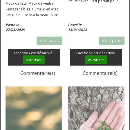
"must-have". Il est parfait pour
Maux de tête. Maux de ventre.
stimuler l'immunité, préparer et
Seins sensibles. Humeur en vrac.
affronter l'hiver, booster les
Fatigue qui colle à la peau...Si ces
enfants toujours patraques ou qui
symptômes vous parlent lorsque
enchainent otites sur otites. Elle...
Posté le
Posté le
vos règles sont de retour, vous
27/05/2025
13/01/2025
êtes peut-être concernée par le
syndrome...
Voir plus
Voir plus
Facebook est désactivé.
Facebook est désactivé.
Autoriser
Autoriser
Commentaire(s)
Commentaire(s)