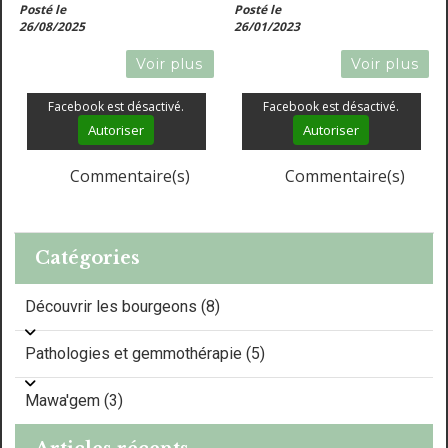
Posté le
Posté le
équilibre naturel complet.
soutenir l'organisme en cas de
26/08/2025
26/01/2023
bronchite.
Voir plus
Voir plus
Facebook est désactivé.
Facebook est désactivé.
Autoriser
Autoriser
Commentaire(s)
Commentaire(s)
Catégories
Découvrir les bourgeons (8)
Pathologies et gemmothérapie (5)
Mawa'gem (3)