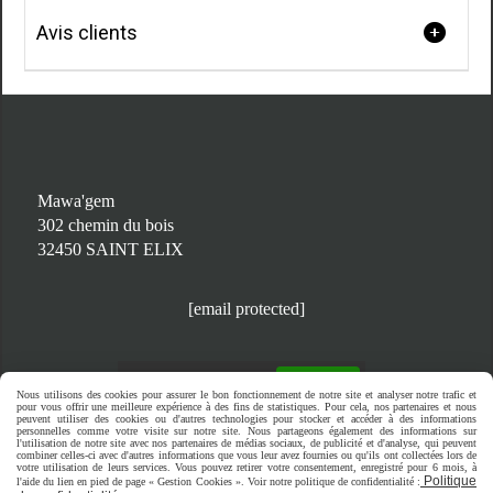
Avis clients
Mawa'gem
302 chemin du bois
32450 SAINT ELIX
[email protected]
Autoriser
Facebook est désactivé.
Nous utilisons des cookies pour assurer le bon fonctionnement de notre site et analyser notre trafic et
pour vous offrir une meilleure expérience à des fins de statistiques. Pour cela, nos partenaires et nous
peuvent utiliser des cookies ou d'autres technologies pour stocker et accéder à des informations
personnelles comme votre visite sur notre site. Nous partageons également des informations sur
l'utilisation de notre site avec nos partenaires de médias sociaux, de publicité et d'analyse, qui peuvent
Mentions Légales
Conditions générales de vente
combiner celles-ci avec d'autres informations que vous leur avez fournies ou qu'ils ont collectées lors de
votre utilisation de leurs services. Vous pouvez retirer votre consentement, enregistré pour 6 mois, à
Se rétracter
Politique de confidentialité
Politique
l'aide du lien en pied de page « Gestion Cookies ». Voir notre politique de confidentialité :