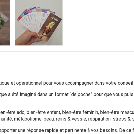
tique et opérationnel pour vous accompagner dans votre conseil e
e a été imaginé dans un format “de poche” pour que vous puissi
n-être ado, bien-être enfant, bien-être féminin, bien-être masculi
munité, métabolisme, peau, reins & vessie, respiration, stress & s
porter une réponse rapide et pertinente à vos besoins. De ce fa