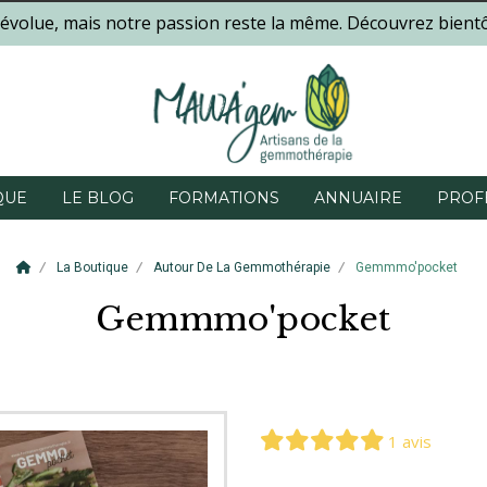
évolue, mais notre passion reste la même. Découvrez bientô
QUE
LE BLOG
FORMATIONS
ANNUAIRE
PROF
La Boutique
Autour De La Gemmothérapie
Gemmmo'pocket
Gemmmo'pocket
1 avis