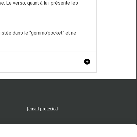
. Le verso, quant à lui, présente les
 listée dans le “gemmo’pocket” et ne
[email protected]